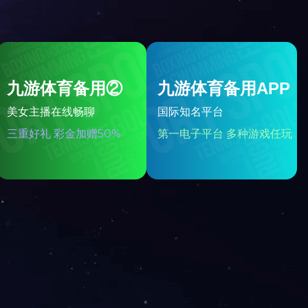
1
2
3
下一页
末页