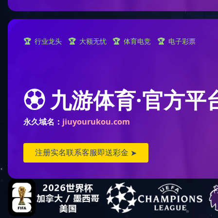
首页
轴承知识
润滑油系统哪些情况下需要冲
2026-06-26
盾构机液压油使用技巧
2026-06-25
采煤机常见机械问题与处理
2026-06-25