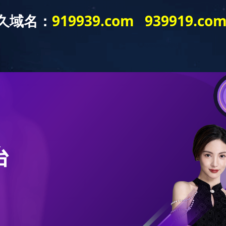
leyu乐鱼·官方web站登录入口选型
品牌中心
新