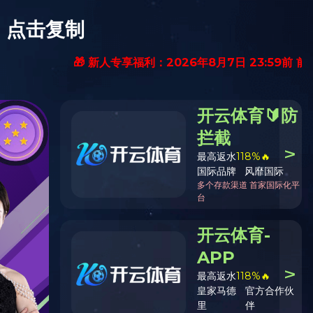
电话
邮箱
0931-5108861/0931-8734888
admin@de-rui.com
闻中心
行业应用
乐鱼（中国）
搜索