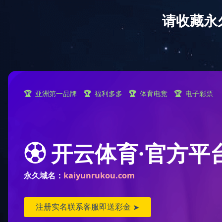
首页
关于我们
现货资源