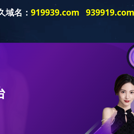
leyu乐鱼·官方web站登录入口选型
品牌中心
新