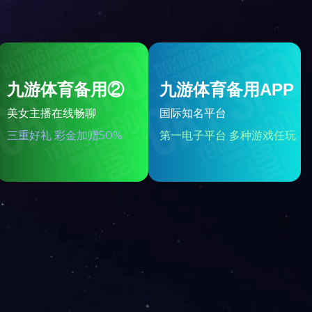
上一页
1
2
3
4
5
下一页
末页