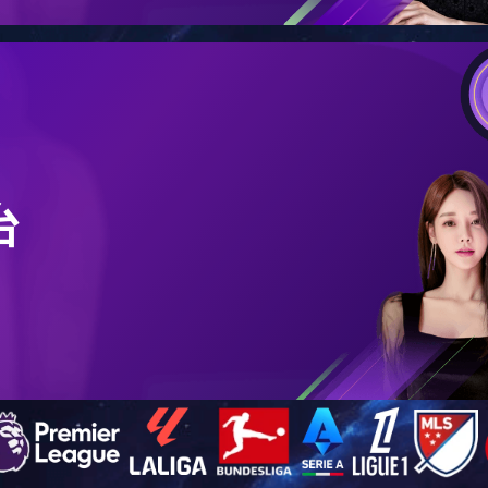
轴承知识
knowledge
密封失效原因