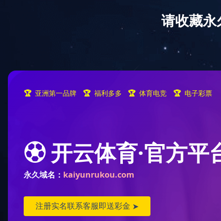
首页
关于我们
现货资源