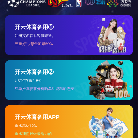
2020-12-16
热烈祝贺leyu乐鱼·官方web站登录入口网站全面改版升级成
功
leyu乐鱼·官方web站登录入口作为一家有着多年发展历程的轴承企
业，我们不断提升公司服务品质，我们拥有一支专业的销售团队，
销售工程师接受过专业的轴承知识培训课程，拥有高品质的专业知
识做保障，丰富的经验积累...