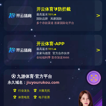
2020-12-18
leyu乐鱼·官方web站登录入口与中国华能集团达成战略合作
伙伴！
我公司是德国舍弗勒集团在甘肃、青海、宁夏地区授权经销商。与
西北地区众多企业达成战略合作伙伴关系。借助德国舍弗勒集团强
大的技术优势...