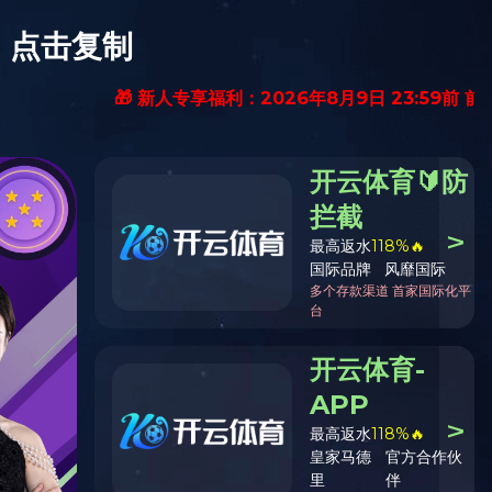
电话
邮箱
0931-5108861/0931-8734888
admin@de-rui.com
闻中心
行业应用
乐鱼（中国）
搜索