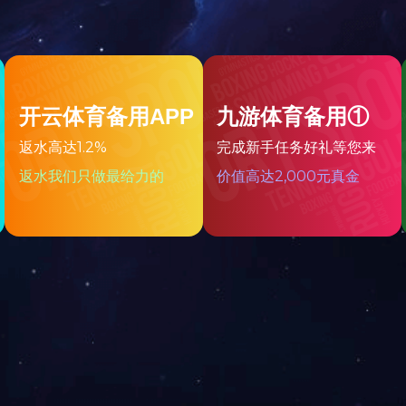
动超标；处理方法是更换风叶轴。
处理方法是对联轴器重新找正。