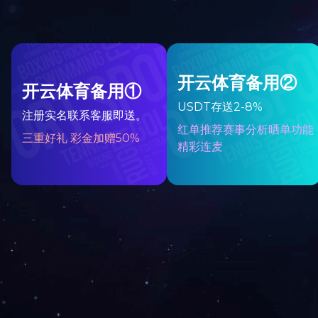
3、非正常停机导致风叶轴弯曲超过标准范围，从而运转是振
4、风机叶轮和电机的联轴器找正如果不达标也会导致振动。
以上答案仅供参考。
1