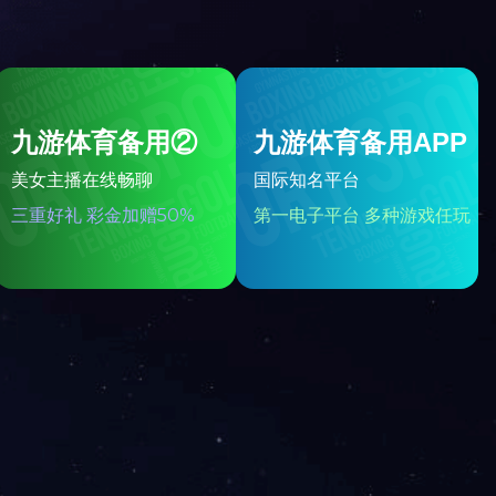
来源：水泥备件网
（版权归原作者或机构所有）