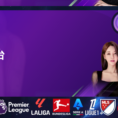
TIMKEN 轴承
2020-12-17