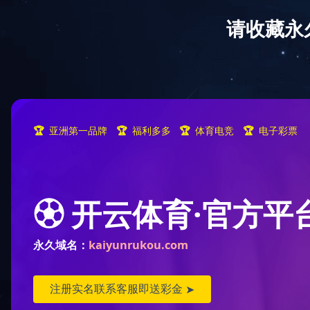
An Error Was Encountered
The URI you submitted has disallowed characters.
九游（NineGame）娱乐中国
|
安博电子官方网站_安博电子（中国）
|
播官网_乐鱼(中国)
|